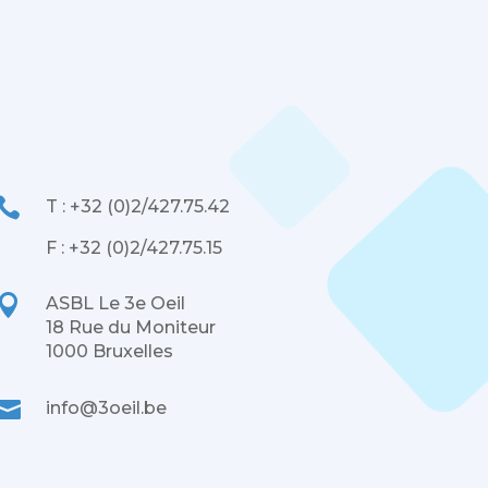

T : +32 (0)2/427.75.42
F : +32 (0)2/427.75.15

ASBL Le 3e Oeil
18 Rue du Moniteur
1000 Bruxelles

info@3oeil.be