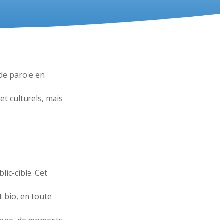
 de parole en
 et culturels, mais
ic-cible. Cet
t bio, en toute
rtage, de moments