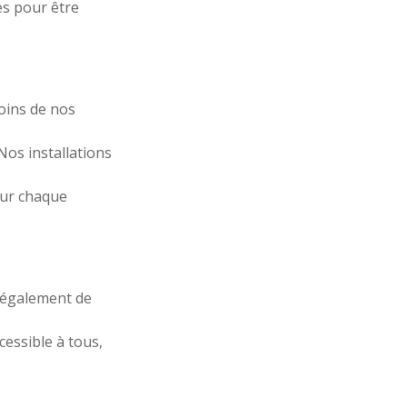
ues pour être
oins de nos
Nos installations
our chaque
t également de
cessible à tous,