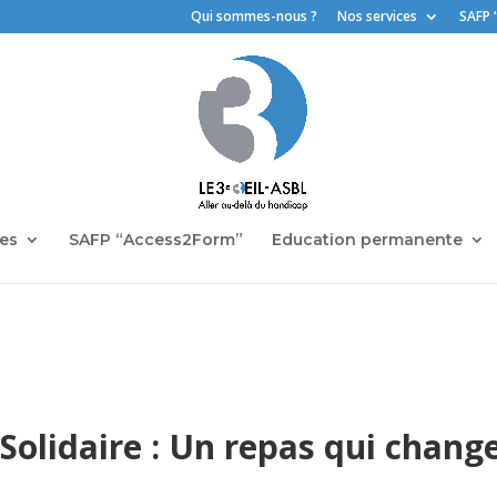
Qui sommes-nous ?
Nos services
SAFP 
ces
SAFP “Access2Form”
Education permanente
olidaire : Un repas qui change