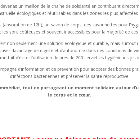
nait un maillon de la chaîne de solidarité en contribuant directemen
truelle écologiques et réutilisables dans les zones les plus affectées
s (absorption de 12h), un savon de corps, des savonnettes pour l’hygi
lles sont coûteuses et souvent inaccessibles pour la majorité de ce
ffert non seulement une solution écologique et durable, mais surtout 
ver davantage de dignité et d’autonomie dans des conditions de vie d
rmettait d’éviter l’utilisation de près de 200 serviettes hygiéniques jeta
mpagne d’information et de prévention
pour adopter des bonnes prat
d’infections bactériennes et préserver la santé reproductive.
mmédiat, tout en partageant un moment solidaire autour d’un 
le corps et le cœur.