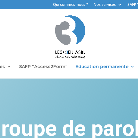
Qui sommes-nous ?
Nos services
SAFP 
ces
SAFP “Access2Form”
Education permanente
roupe de paro