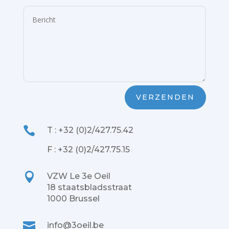
VERZENDEN

T : +32 (0)2/427.75.42
F : +32 (0)2/427.75.15

VZW Le 3e Oeil
18 staatsbladsstraat
1000 Brussel

info@3oeil.be