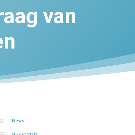
raag van
en

News

9 août 2021