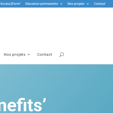
“Access2Form”
Education permanente
Nos projets
Contact
Nos projets
Contact
efits’