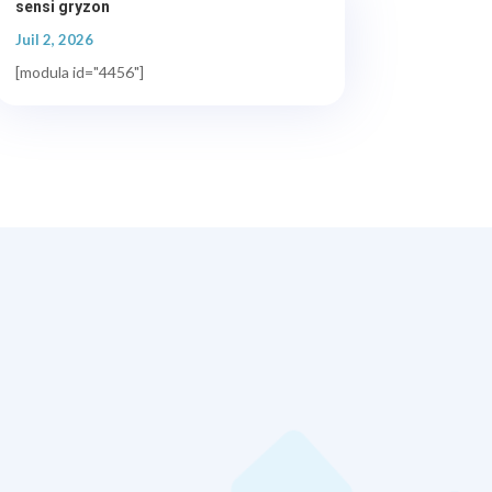
sensi gryzon
Juil 2, 2026
[modula id="4456"]