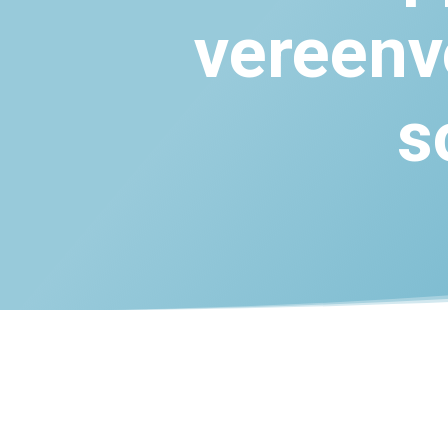
vereenv
s