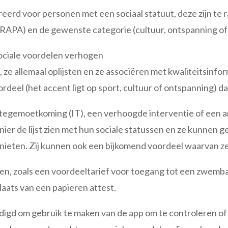
eerd voor personen met een sociaal statuut, deze zijn te r
, GRAPA) en de gewenste categorie (cultuur, ontspanning of
sociale voordelen verhogen
 ze allemaal oplijsten en ze associëren met kwaliteitsinfo
rdeel (het accent ligt op sport, cultuur of ontspanning) d
tegemoetkoming (IT), een verhoogde interventie of een an
anier de lijst zien met hun sociale statussen en ze kunnen 
nieten. Zij kunnen ook een bijkomend voordeel waarvan z
len, zoals een voordeeltarief voor toegang tot een zwem
laats van een papieren attest.
gd om gebruik te maken van de app om te controleren o