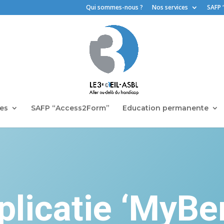
Qui sommes-nous ?
Nos services
SAFP 
ces
SAFP “Access2Form”
Education permanente
plicatie ‘MyBen