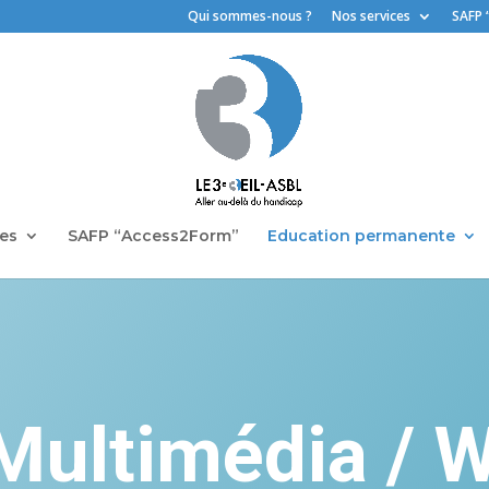
Qui sommes-nous ?
Nos services
SAFP 
ces
SAFP “Access2Form”
Education permanente
 Multimédia / 