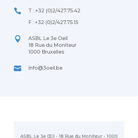

T : +32 (0)2/427.75.42
F : +32 (0)2/427.75.15

ASBL Le 3e Oeil
18 Rue du Moniteur
1000 Bruxelles

info@3oeil.be
ASBL Le 3e Œil - 18 Rue du Moniteur - 1000