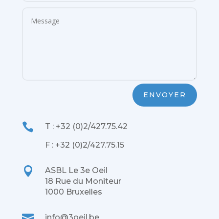
ENVOYER

T : +32 (0)2/427.75.42
F : +32 (0)2/427.75.15

ASBL Le 3e Oeil
18 Rue du Moniteur
1000 Bruxelles

info@3oeil.be